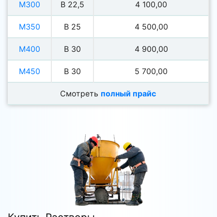
М300
В 22,5
4 100,00
М350
В 25
4 500,00
М400
В 30
4 900,00
М450
В 30
5 700,00
Смотреть
полный прайс