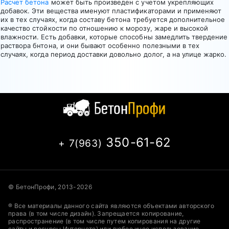
Расчет бетона
может быть произведен с учетом укрепляющих
добавок. Эти вещества именуют пластификаторами и применяют
их в тех случаях, когда составу бетона требуется дополнительное
качество стойкости по отношению к морозу, жаре и высокой
влажности. Есть добавки, которые способны замедлить твердение
раствора бнтона, и они бывают особенно полезными в тех
случаях, когда период доставки довольно долог, а на улице жарко.
350-61-62
+ 7(963)
© БетонПрофи, 2013-2026
® Все материалы данного сайта являются объектами авторского
права (в том числе дизайн). Запрещается копирование,
распространение (в том числе путем копирования на другие
сайты и ресурсы Интернете) или любое иное использование